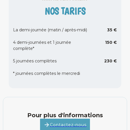
NOS TARIFS
La demi-journée (matin / après-midi)
35 €
4 demi-journées et 1 journée
150 €
complète*
Accueil
5 journées complètes
230 €
Activités enfants
* journées complètes le mercredi
Contact
Pour plus d'informations
Contactez-nous