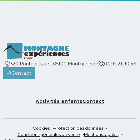
320 Route d'Italie - 05100 Montgenèvre
04 92 21 90 46
Contact
Activités enfants
Contact
Contact
Cookies
Protection des données
320 Route d'Italie - 05100 Montgenèvre
Conditions générales de vente
Mentions légales
04 92 21 90 46